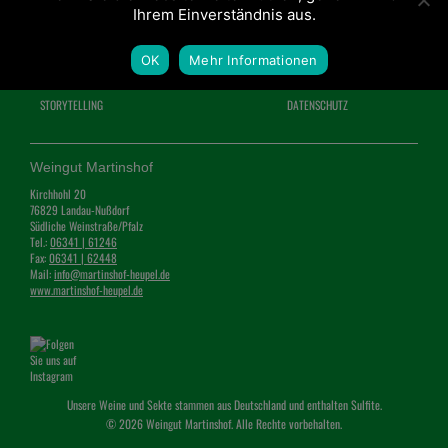
Ihrem Einverständnis aus.
OK
Mehr Informationen
HOME
GALERIE
IMPRESSUM
STORYTELLING
DATENSCHUTZ
Weingut Martinshof
Kirchhohl 20
76829 Landau-Nußdorf
Südliche Weinstraße/Pfalz
Tel.:
06341 | 61246
Fax:
06341 | 62448
Mail:
info@martinshof-heupel.de
www.martinshof-heupel.de
Unsere Weine und Sekte stammen aus Deutschland und enthalten Sulfite.
© 2026 Weingut Martinshof. Alle Rechte vorbehalten.