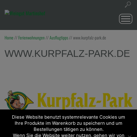
Togg
navi
Home
//
Ferienwohnungen
//
Ausflugtipps
//
www.kurpfalz-park.de
WWW.KURPFALZ-PARK.DE
Diese Website benutzt systemrelevante Cookies um
Ihre Produkte im Warenkorb zu speichern und um
Bestellungen tätigen zu können.
Wenn Sie die Website weiter nutzen, gehen wir von