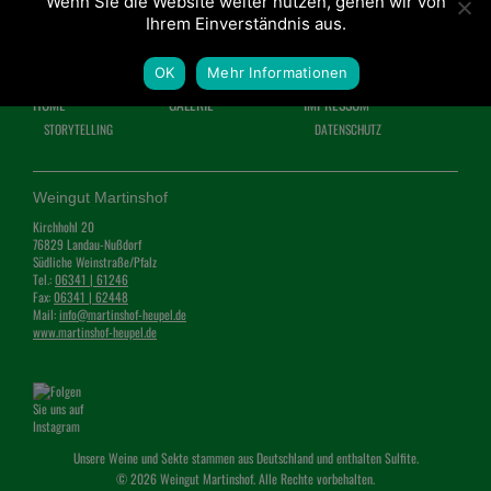
Wenn Sie die Website weiter nutzen, gehen wir von
Ihrem Einverständnis aus.
OK
Mehr Informationen
HOME
GALERIE
IMPRESSUM
STORYTELLING
DATENSCHUTZ
Weingut Martinshof
Kirchhohl 20
76829 Landau-Nußdorf
Südliche Weinstraße/Pfalz
Tel.:
06341 | 61246
Fax:
06341 | 62448
Mail:
info@martinshof-heupel.de
www.martinshof-heupel.de
Unsere Weine und Sekte stammen aus Deutschland und enthalten Sulfite.
© 2026 Weingut Martinshof. Alle Rechte vorbehalten.