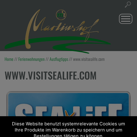
Togg
navi
Home
//
Ferienwohnungen
//
Ausflugtipps
//
www.visitsealife.com
WWW.VISITSEALIFE.COM
Diese Website benutzt systemrelevante Cookies um
Ihre Produkte im Warenkorb zu speichern und um
Bestellungen tätigen zu können.