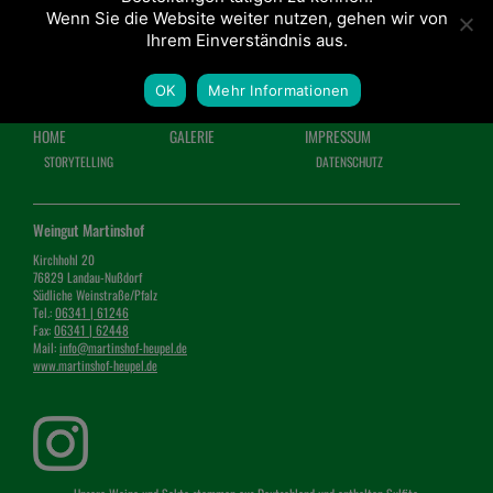
Wenn Sie die Website weiter nutzen, gehen wir von
Ihrem Einverständnis aus.
OK
Mehr Informationen
HOME
GALERIE
IMPRESSUM
STORYTELLING
DATENSCHUTZ
Weingut Martinshof
Kirchhohl 20
76829 Landau-Nußdorf
Südliche Weinstraße/Pfalz
Tel.:
06341 | 61246
Fax:
06341 | 62448
Mail:
info@martinshof-heupel.de
www.martinshof-heupel.de