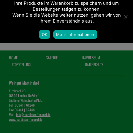
Ihre Produkte im Warenkorb zu speichern und um
Bestellungen tätigen zu können.
Wenn Sie die Website weiter nutzen, gehen wir von
Ihrem Einverständnis aus.
OK
Mehr Informationen
HOME
GALERIE
IMPRESSUM
STORYTELLING
DATENSCHUTZ
Weingut Martinshof
Kirchhohl 20
76829 Landau-Nußdorf
Südliche Weinstraße/Pfalz
Tel.:
06341 | 61246
Fax:
06341 | 62448
Mail:
info@martinshof-heupel.de
www.martinshof-heupel.de