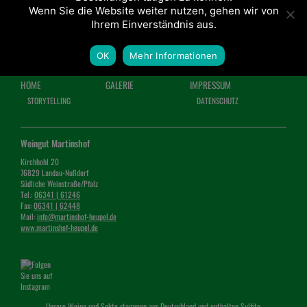
Wenn Sie die Website weiter nutzen, gehen wir von
Ihrem Einverständnis aus.
OK
Mehr Informationen
HOME
GALERIE
IMPRESSUM
STORYTELLING
DATENSCHUTZ
Weingut Martinshof
Kirchhohl 20
76829 Landau-Nußdorf
Südliche Weinstraße/Pfalz
Tel.:
06341 | 61246
Fax:
06341 | 62448
Mail:
info@martinshof-heupel.de
www.martinshof-heupel.de
Unsere Weine und Sekte stammen aus Deutschland und enthalten Sulfite.