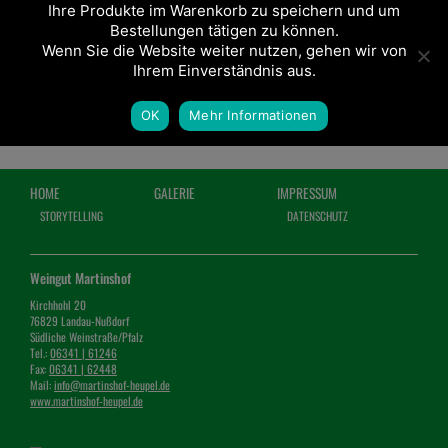
Ihre Produkte im Warenkorb zu speichern und um
Bestellungen tätigen zu können.
Wenn Sie die Website weiter nutzen, gehen wir von
Ihrem Einverständnis aus.
OK
Mehr Informationen
HOME
GALERIE
IMPRESSUM
STORYTELLING
DATENSCHUTZ
Weingut Martinshof
Kirchhohl 20
76829 Landau-Nußdorf
Südliche Weinstraße/Pfalz
Tel.:
06341 | 61246
Fax:
06341 | 62448
Mail:
info@martinshof-heupel.de
www.martinshof-heupel.de