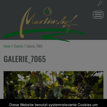
Togg
navi
Home
//
Galerie
//
Galerie_7065
GALERIE_7065
Diese Website benutzt systemrelevante Cookies um