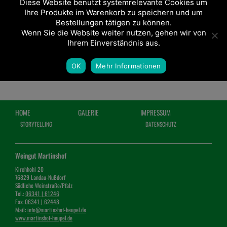
Diese Website benutzt systemrelevante Cookies um
Ihre Produkte im Warenkorb zu speichern und um
Bestellungen tätigen zu können.
Wenn Sie die Website weiter nutzen, gehen wir von
Ihrem Einverständnis aus.
OK
Mehr Informationen
HOME
GALERIE
IMPRESSUM
STORYTELLING
DATENSCHUTZ
Weingut Martinshof
Kirchhohl 20
76829 Landau-Nußdorf
Südliche Weinstraße/Pfalz
Tel.:
06341 | 61246
Fax:
06341 | 62448
Mail:
info@martinshof-heupel.de
www.martinshof-heupel.de